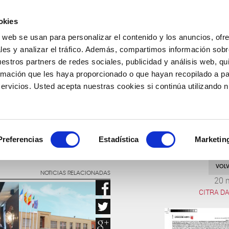
okies
o web se usan para personalizar el contenido y los anuncios, ofr
COMPAÑÍA
PRODUCTOS
FARMACOVIGILANCIA
les y analizar el tráfico. Además, compartimos información sobr
uestros partners de redes sociales, publicidad y análisis web, q
rmación que les haya proporcionado o que hayan recopilado a par
rvicios. Usted acepta nuestras cookies si continúa utilizando nu
INVESTIGACIÓN PARA EL BIENESTAR
Preferencias
Estadística
Marketin
VOLV
NOTICIAS RELACIONADAS
20 
CITRA DA