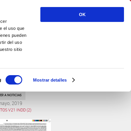
CASEN RECORDATI S.L. – Spain
OK
ecer
ENG
CONTACTO
e el uso que
uienes pueden
tir del uso
estro sitio
g
Mostrar detalles
ER A NOTICIAS
mayo, 2019
TOS V21 INDD (2)