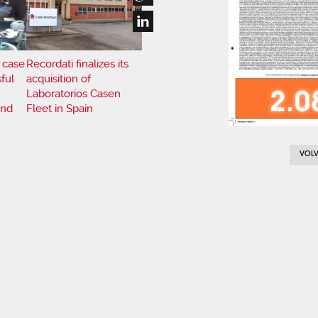
l case
Recordati finalizes its
ful
acquisition of
Laboratorios Casen
and
Fleet in Spain
VOLV