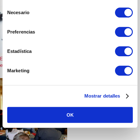
utilizando nuestro sitio web.
Selección
Necesario
de
consentimiento
Preferencias
Estadística
El Estudio SIRE con silodosina demuestra ser altamente eficaz
en los síntomas del trato urinario inferior
Marketing
Mostrar detalles
OK