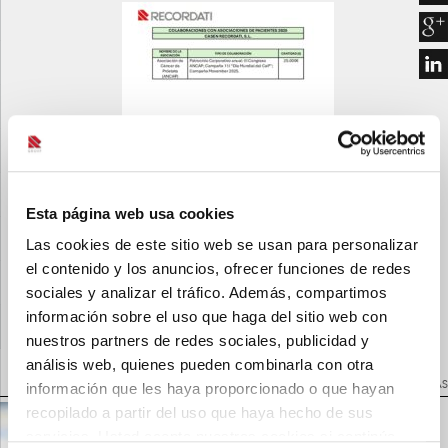
Esta página web usa cookies
Las cookies de este sitio web se usan para personalizar
el contenido y los anuncios, ofrecer funciones de redes
sociales y analizar el tráfico. Además, compartimos
información sobre el uso que haga del sitio web con
nuestros partners de redes sociales, publicidad y
VOLVER A NOTICIAS
análisis web, quienes pueden combinarla con otra
información que les haya proporcionado o que hayan
NOTICIAS RELACIONADAS
recopilado a partir del uso que haya hecho de sus
servicios. Usted acepta nuestras cookies si continúa