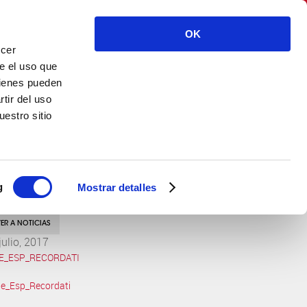
CASEN RECORDATI S.L. – Spain
OK
ecer
ENG
CONTACTO
e el uso que
uienes pueden
tir del uso
estro sitio
g
Mostrar detalles
ER A NOTICIAS
julio, 2017
E_ESP_RECORDATI
e_Esp_Recordati