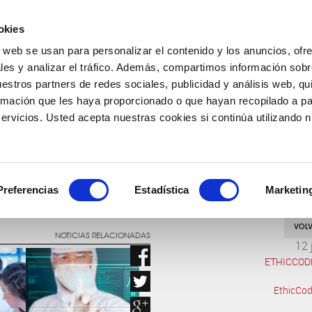
okies
o web se usan para personalizar el contenido y los anuncios, ofr
COMPAÑÍA
PRODUCTOS
FARMACOVIGILANCIA
les y analizar el tráfico. Además, compartimos información sobr
uestros partners de redes sociales, publicidad y análisis web, q
rmación que les haya proporcionado o que hayan recopilado a par
rvicios. Usted acepta nuestras cookies si continúa utilizando nu
INVESTIGACIÓN PARA EL BIENESTAR
Preferencias
Estadística
Marketin
VOLV
NOTICIAS RELACIONADAS
12 
ETHICCOD
EthicCod