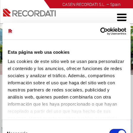
CASEN RECORDATI S.L. – Spain
INVESTIGACIÓN PARA EL BIENESTAR
Esta página web usa cookies
Las cookies de este sitio web se usan para personalizar
el contenido y los anuncios, ofrecer funciones de redes
sociales y analizar el tráfico. Además, compartimos
información sobre el uso que haga del sitio web con
nuestros partners de redes sociales, publicidad y
análisis web, quienes pueden combinarla con otra
información que les haya proporcionado o que hayan
consulte-con-el-especialista
recopilado a partir del uso que haya hecho de sus
Publicado
28 abril, 2020
a las
438 × 144
en
Inicio
.
servicios. Usted acepta nuestras cookies si continúa
← Anterior
Siguiente →
utilizando nuestro sitio web.
Selección