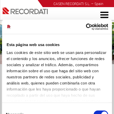
CASEN RECORDATI S.L. – Spain
INVESTIGACIÓN PARA EL BIENESTAR
Esta página web usa cookies
Las cookies de este sitio web se usan para personalizar
el contenido y los anuncios, ofrecer funciones de redes
sociales y analizar el tráfico. Además, compartimos
información sobre el uso que haga del sitio web con
nuestros partners de redes sociales, publicidad y
análisis web, quienes pueden combinarla con otra
información que les haya proporcionado o que hayan
cuerpo-de-texto-logotipo-recordati-438x318px-español-
recopilado a partir del uso que haya hecho de sus
nuevo
servicios. Usted acepta nuestras cookies si continúa
Publicado
18 enero, 2024
a las
438 × 318
en
Inicio
.
utilizando nuestro sitio web.
← Anterior
Siguiente →
Selección