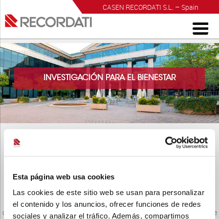
CASEN RECORDATI S.L. – Spain
INVESTIGACIÓN PARA EL BIENESTAR
COMPROMISO CASEN RECORDATI CON LA TRANSPARENCIA EN LA
Esta página web usa cookies
COLABORACIÓN CON PROFESIONALES SANITARIOS
Las cookies de este sitio web se usan para personalizar
La relación entre la Industria Farmacéutica y la comunidad médico-
el contenido y los anuncios, ofrecer funciones de redes
científica es legítima y necesaria para mejorar la esperanza y calidad de
sociales y analizar el tráfico. Además, compartimos