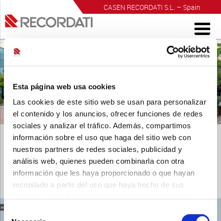
CASEN RECORDATI S.L. – Spain
INVESTIGACIÓN PARA EL BIENESTAR
Esta página web usa cookies
Las cookies de este sitio web se usan para personalizar
el contenido y los anuncios, ofrecer funciones de redes
sociales y analizar el tráfico. Además, compartimos
información sobre el uso que haga del sitio web con
nuestros partners de redes sociales, publicidad y
análisis web, quienes pueden combinarla con otra
información que les haya proporcionado o que hayan
150611 novedad virirec
recopilado a partir del uso que haya hecho de sus
Publicado
11 junio, 2015
a las
938 × 435
en
150611 novedad
servicios. Usted acepta nuestras cookies si continúa
virirec
.
utilizando nuestro sitio web.
← Anterior
Siguiente →
Selección