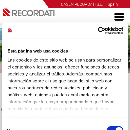
CASEN RECORDATI S.L. – Spain
INVESTIGACIÓN PARA EL BIENESTAR
Esta página web usa cookies
Las cookies de este sitio web se usan para personalizar
el contenido y los anuncios, ofrecer funciones de redes
sociales y analizar el tráfico. Además, compartimos
información sobre el uso que haga del sitio web con
nuestros partners de redes sociales, publicidad y
análisis web, quienes pueden combinarla con otra
información que les haya proporcionado o que hayan
Reutri Gotas 10ml
recopilado a partir del uso que haya hecho de sus
Publicado
16 junio, 2021
a las
100 × 100
en
Reutri Gotas 10ml
.
servicios. Usted acepta nuestras cookies si continúa
← Anterior
Siguiente →
utilizando nuestro sitio web.
Selección