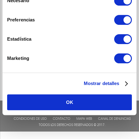
Necesario
de
consentimiento
Preferencias
Complemento alimenticio a base de fermentos lácticos vivos
Lactobacillus reuteri Protectis
Estadística
Marketing
Mostrar detalles
OK
CONDICIONES DE USO
CONTACTO
MAPA WEB
CANAL DE DENUNCIAS
TODOS LOS DERECHOS RESERVADOS © 2017.