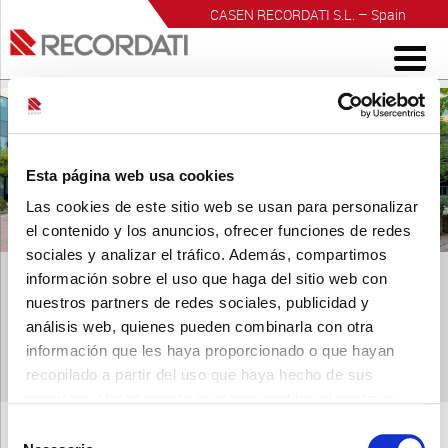
CASEN RECORDATI S.L. – Spain
INVESTIGACIÓN PARA EL BIENESTAR
Esta página web usa cookies
Las cookies de este sitio web se usan para personalizar
el contenido y los anuncios, ofrecer funciones de redes
sociales y analizar el tráfico. Además, compartimos
información sobre el uso que haga del sitio web con
nuestros partners de redes sociales, publicidad y
análisis web, quienes pueden combinarla con otra
información que les haya proporcionado o que hayan
Bodegon varios 1500px (1)
recopilado a partir del uso que haya hecho de sus
Publicado
21 junio, 2016
a las
1500 × 315
en
Bodegon varios
servicios. Usted acepta nuestras cookies si continúa
1500px (1)
.
utilizando nuestro sitio web.
← Anterior
Siguiente →
Selección