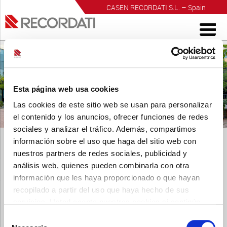
CASEN RECORDATI S.L. – Spain
INVESTIGACIÓN PARA EL BIENESTAR
Esta página web usa cookies
Las cookies de este sitio web se usan para personalizar
el contenido y los anuncios, ofrecer funciones de redes
sociales y analizar el tráfico. Además, compartimos
información sobre el uso que haga del sitio web con
nuestros partners de redes sociales, publicidad y
análisis web, quienes pueden combinarla con otra
información que les haya proporcionado o que hayan
dermatrans 15mg
recopilado a partir del uso que haya hecho de sus
Publicado
8 octubre, 2014
a las
1712 × 1142
en
dermatrans
servicios. Usted acepta nuestras cookies si continúa
15mg
.
utilizando nuestro sitio web.
← Anterior
Siguiente →
Selección