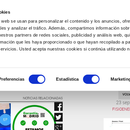
okies
o web se usan para personalizar el contenido y los anuncios, ofr
COMPAÑÍA
PRODUCTOS
FARMACOVIGILANCIA
les y analizar el tráfico. Además, compartimos información sobr
uestros partners de redes sociales, publicidad y análisis web, q
rmación que les haya proporcionado o que hayan recopilado a par
rvicios. Usted acepta nuestras cookies si continúa utilizando nu
INVESTIGACIÓN PARA EL BIENESTAR
Preferencias
Estadística
Marketin
VOLV
NOTICIAS RELACIONADAS
23 sep
FISIOENE