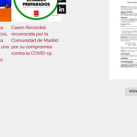
la
Casen Recordati
cos,
reconocida por la
la
Comunidad de Madrid
 una
por su compromiso
contra la COVID-19
oz
VOLV