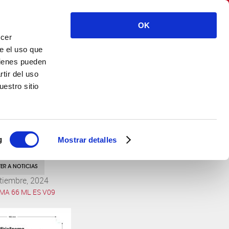
CASEN RECORDATI S.L. – Spain
OK
ecer
ENG
CONTACTO
e el uso que
uienes pueden
tir del uso
estro sitio
g
Mostrar detalles
ER A NOTICIAS
tiembre, 2024
MA 66 ML ES V09