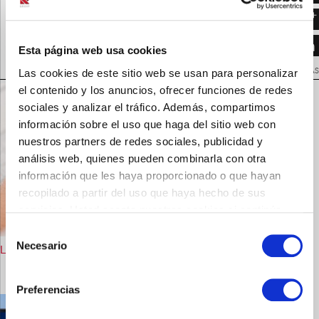
FT_Lopresor_abril 2014
VOLVER A NOTICIAS
Esta página web usa cookies
Las cookies de este sitio web se usan para personalizar
NOTICIAS RELACIONADAS
el contenido y los anuncios, ofrecer funciones de redes
sociales y analizar el tráfico. Además, compartimos
información sobre el uso que haga del sitio web con
nuestros partners de redes sociales, publicidad y
análisis web, quienes pueden combinarla con otra
información que les haya proporcionado o que hayan
recopilado a partir del uso que haya hecho de sus
servicios. Usted acepta nuestras cookies si continúa
utilizando nuestro sitio web.
Selección
Necesario
de
Los wearables permiten una medicina más individualizada
consentimiento
Preferencias