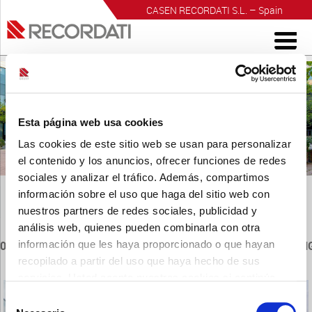
CASEN RECORDATI S.L. – Spain
INVESTIGACIÓN PARA EL BIENESTAR
Esta página web usa cookies
Las cookies de este sitio web se usan para personalizar
el contenido y los anuncios, ofrecer funciones de redes
sociales y analizar el tráfico. Además, compartimos
información sobre el uso que haga del sitio web con
nuestros partners de redes sociales, publicidad y
análisis web, quienes pueden combinarla con otra
información que les haya proporcionado o que hayan
01_SECCIONES_CHECH_WITH_THE_SPECIALIST_438X144_EN
recopilado a partir del uso que haya hecho de sus
Publicado
19 junio, 2017
a las
438 × 144
en
Home
.
servicios. Usted acepta nuestras cookies si continúa
Siguiente →
utilizando nuestro sitio web.
Selección