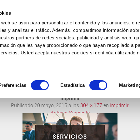
okies
o web se usan para personalizar el contenido y los anuncios, ofr
COMPAÑÍA
PRODUCTOS
FARMACOVIGILANCIA
les y analizar el tráfico. Además, compartimos información sobr
uestros partners de redes sociales, publicidad y análisis web, q
rmación que les haya proporcionado o que hayan recopilado a par
rvicios. Usted acepta nuestras cookies si continúa utilizando nu
INVESTIGACIÓN PARA EL BIENESTAR
Preferencias
Estadística
Marketin
Imprimir
Publicado
20 mayo, 2015
a las
304 × 177
en
Imprimir
.
← Anterior
Siguiente →