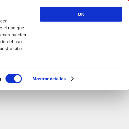
CASEN RECORDATI S.L. – Spain
OK
ecer
ENG
CONTACTO
e el uso que
uienes pueden
tir del uso
estro sitio
g
Mostrar detalles