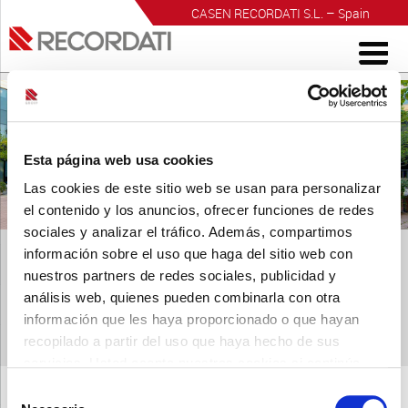
CASEN RECORDATI S.L. – Spain
INVESTIGACIÓN PARA EL BIENESTAR
Esta página web usa cookies
Las cookies de este sitio web se usan para personalizar
el contenido y los anuncios, ofrecer funciones de redes
sociales y analizar el tráfico. Además, compartimos
información sobre el uso que haga del sitio web con
nuestros partners de redes sociales, publicidad y
análisis web, quienes pueden combinarla con otra
información que les haya proporcionado o que hayan
reuteri-comprimidos-nuevo-casen-recordati
recopilado a partir del uso que haya hecho de sus
Publicado
27 septiembre, 2022
a las
2560 × 1920
en
reuteri-
servicios. Usted acepta nuestras cookies si continúa
comprimidos-nuevo-casen-recordati
.
utilizando nuestro sitio web.
← Anterior
Siguiente →
Selección