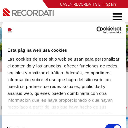
CASEN RECORDATI S.L. – Spain
INVESTIGACIÓN PARA EL BIENESTAR
Esta página web usa cookies
Las cookies de este sitio web se usan para personalizar
el contenido y los anuncios, ofrecer funciones de redes
sociales y analizar el tráfico. Además, compartimos
información sobre el uso que haga del sitio web con
nuestros partners de redes sociales, publicidad y
análisis web, quienes pueden combinarla con otra
información que les haya proporcionado o que hayan
shutterstock_245562559
recopilado a partir del uso que haya hecho de sus
Publicado
10 junio, 2015
a las
1000 × 667
en
Un medicamento
servicios. Usted acepta nuestras cookies si continúa
consigue mejorar significativamente los síntomas del trato
utilizando nuestro sitio web.
urinario inferior
.
Selección