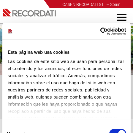
CASEN RECORDATI S.L. – Spain
INVESTIGACIÓN PARA EL BIENESTAR
Esta página web usa cookies
Las cookies de este sitio web se usan para personalizar
el contenido y los anuncios, ofrecer funciones de redes
sociales y analizar el tráfico. Además, compartimos
información sobre el uso que haga del sitio web con
nuestros partners de redes sociales, publicidad y
análisis web, quienes pueden combinarla con otra
información que les haya proporcionado o que hayan
zanipress 1024×225
recopilado a partir del uso que haya hecho de sus
Publicado
8 octubre, 2014
a las
1025 × 225
en
zanipress
servicios. Usted acepta nuestras cookies si continúa
1024×225
.
utilizando nuestro sitio web.
← Anterior
Siguiente →
Selección