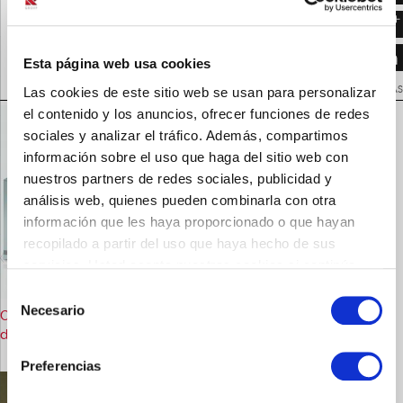
Casenbiotic 2ml ES v01
VOLVER A NOTICIAS
Esta página web usa cookies
Las cookies de este sitio web se usan para personalizar
NOTICIAS RELACIONADAS
el contenido y los anuncios, ofrecer funciones de redes
sociales y analizar el tráfico. Además, compartimos
información sobre el uso que haga del sitio web con
nuestros partners de redes sociales, publicidad y
análisis web, quienes pueden combinarla con otra
información que les haya proporcionado o que hayan
recopilado a partir del uso que haya hecho de sus
servicios. Usted acepta nuestras cookies si continúa
utilizando nuestro sitio web.
Selección
Necesario
de
Casen Recordati lanza el primer medicamento en crema para la
disfunción eréctil
consentimiento
Preferencias