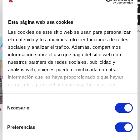
casenlax 10g sobre_LIQUIDO
VOLVER A NOTICIAS
Esta página web usa cookies
Las cookies de este sitio web se usan para personalizar
NOTICIAS RELACIONADAS
el contenido y los anuncios, ofrecer funciones de redes
sociales y analizar el tráfico. Además, compartimos
información sobre el uso que haga del sitio web con
nuestros partners de redes sociales, publicidad y
análisis web, quienes pueden combinarla con otra
información que les haya proporcionado o que hayan
recopilado a partir del uso que haya hecho de sus
servicios. Usted acepta nuestras cookies si continúa
utilizando nuestro sitio web.
Selección
Necesario
de
Casen Recordati, nueva compañía farmacéutica
consentimiento
Preferencias