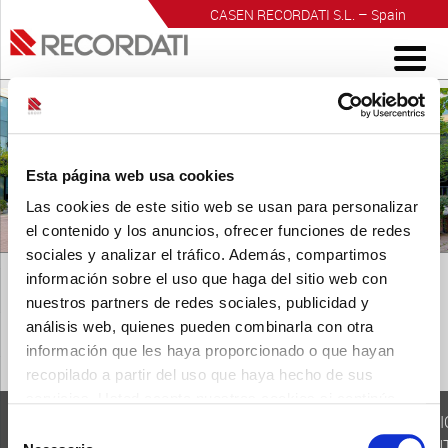
CASEN RECORDATI S.L. – Spain
INVESTIGACIÓN PARA EL BIENESTAR
Esta página web usa cookies
Las cookies de este sitio web se usan para personalizar
el contenido y los anuncios, ofrecer funciones de redes
sociales y analizar el tráfico. Además, compartimos
información sobre el uso que haga del sitio web con
nuestros partners de redes sociales, publicidad y
análisis web, quienes pueden combinarla con otra
información que les haya proporcionado o que hayan
recopilado a partir del uso que haya hecho de sus
servicios. Usted acepta nuestras cookies si continúa
NOTA
TRANSFERENCIAS
ORGANIZACI
utilizando nuestro sitio web.
Selección
METODOLÓGICA
DE VALOR 2022
DE PACIEN