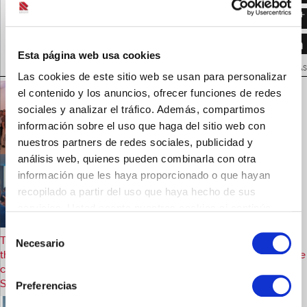
FT_Enema Casen_diciembre 2012
VOLVER A NOTICIAS
Esta página web usa cookies
NOTICIAS RELACIONADAS
Las cookies de este sitio web se usan para personalizar
el contenido y los anuncios, ofrecer funciones de redes
sociales y analizar el tráfico. Además, compartimos
información sobre el uso que haga del sitio web con
nuestros partners de redes sociales, publicidad y
análisis web, quienes pueden combinarla con otra
información que les haya proporcionado o que hayan
recopilado a partir del uso que haya hecho de sus
servicios. Usted acepta nuestras cookies si continúa
utilizando nuestro sitio web.
Selección
The importance in handling the complications and challenges
Necesario
de
that arise during the Colonoscopy and its clinical approach, is the
consentimiento
central core of the VI edition of Citrafleet International Scientific
Sessions 2019
Preferencias