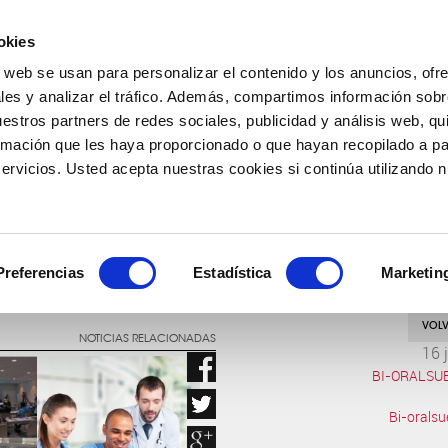
okies
o web se usan para personalizar el contenido y los anuncios, ofr
COMPAÑÍA
PRODUCTOS
FARMACOVIGILANCIA
les y analizar el tráfico. Además, compartimos información sobr
uestros partners de redes sociales, publicidad y análisis web, q
rmación que les haya proporcionado o que hayan recopilado a par
rvicios. Usted acepta nuestras cookies si continúa utilizando nu
INVESTIGACIÓN PARA EL BIENESTAR
Preferencias
Estadística
Marketin
VOLV
NOTICIAS RELACIONADAS
16 
BI-ORALSU
Bi-oralsu