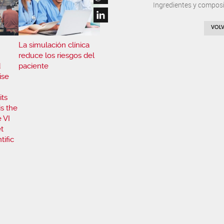
Ingredientes y composi
VOLV
n
La simulación clínica
reduce los riesgos del
d
paciente
ise
ts
is the
 VI
et
tific