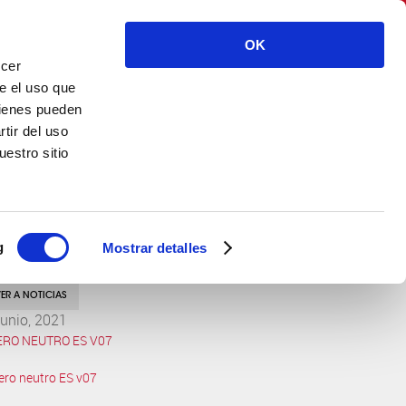
CASEN RECORDATI S.L. – Spain
OK
ecer
ENG
CONTACTO
e el uso que
uienes pueden
tir del uso
estro sitio
g
Mostrar detalles
ER A NOTICIAS
junio, 2021
ERO NEUTRO ES V07
ero neutro ES v07